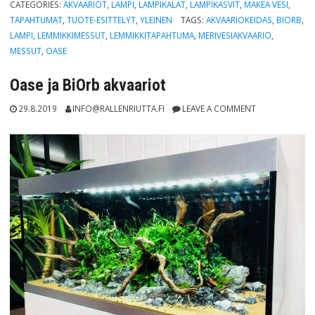
CATEGORIES:
AKVAARIOT
,
LAMPI
,
LAMPIKALAT
,
LAMPIKASVIT
,
MAKEA VESI
,
TAPAHTUMAT
,
TUOTE-ESITTELYT
,
YLEINEN
TAGS:
AKVAARIOKEIDAS
,
BIORB
,
LAMPI
,
LEMMIKKIMESSUT
,
LEMMIKKITAPAHTUMA
,
MERIVESIAKVAARIO
,
MESSUT
,
OASE
Oase ja BiOrb akvaariot
29.8.2019
INFO@RALLENRIUTTA.FI
LEAVE A COMMENT