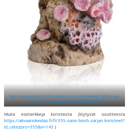
https://akvaariokeidas.fi/fi/oase-biorb-sarjan-koristeet/14030-oase-
biorb-reef-ornament-pink-822728006603.html
Muita esimerkkejä koristeista (löytyvät osoitteesta
https://akvaariokeidas.fi/fi/355-oase-biorb-sarjan-koristeet?
id_category=355&n=143
)