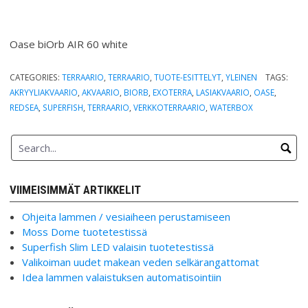
Oase biOrb AIR 60 white
CATEGORIES:
TERRAARIO
,
TERRAARIO
,
TUOTE-ESITTELYT
,
YLEINEN
TAGS:
AKRYYLIAKVAARIO
,
AKVAARIO
,
BIORB
,
EXOTERRA
,
LASIAKVAARIO
,
OASE
,
REDSEA
,
SUPERFISH
,
TERRAARIO
,
VERKKOTERRAARIO
,
WATERBOX
VIIMEISIMMÄT ARTIKKELIT
Ohjeita lammen / vesiaiheen perustamiseen
Moss Dome tuotetestissä
Superfish Slim LED valaisin tuotetestissä
Valikoiman uudet makean veden selkärangattomat
Idea lammen valaistuksen automatisointiin