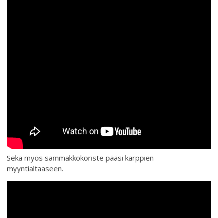
Sekä myös sammakkokoriste pääsi karppien
myyntialtaaseen.