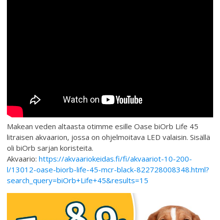
Makean veden altaasta otimme esille Oase biOrb Life 45
litraisen akvaarion, jossa on ohjelmoitava LED valaisin. Sisällä
oli biOrb sarjan koristeita.
Akvaario:
https://akvaariokeidas.fi/fi/akvaariot-10-200-
l/13012-oase-biorb-life-45-mcr-black-822728008348.html?
search_query=biOrb+Life+45&results=15