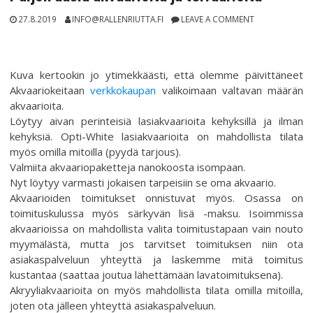
27.8.2019
INFO@RALLENRIUTTA.FI
LEAVE A COMMENT
Kuva kertookin jo ytimekkäästi, että olemme päivittäneet
Akvaariokeitaan
verkkokaupan
valikoimaan valtavan määrän
akvaarioita.
Löytyy aivan perinteisiä lasiakvaarioita kehyksillä ja ilman
kehyksiä. Opti-White lasiakvaarioita on mahdollista tilata
myös omilla mitoilla (pyydä tarjous).
Valmiita akvaariopaketteja nanokoosta isompaan.
Nyt löytyy varmasti jokaisen tarpeisiin se oma akvaario.
Akvaarioiden toimitukset onnistuvat myös. Osassa on
toimituskulussa myös särkyvän lisä -maksu. Isoimmissa
akvaarioissa on mahdollista valita toimitustapaan vain nouto
myymälästä, mutta jos tarvitset toimituksen niin ota
asiakaspalveluun yhteyttä ja laskemme mitä toimitus
kustantaa (saattaa joutua lähettämään lavatoimituksena).
Akryyliakvaarioita on myös mahdollista tilata omilla mitoilla,
joten ota jälleen yhteyttä asiakaspalveluun.