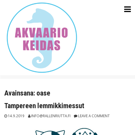
Skip
to
content
Avainsana:
oase
Tampereen lemmikkimessut
14.9.2019
INFO@RALLENRIUTTA.FI
LEAVE A COMMENT