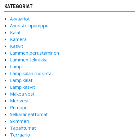
KATEGORIAT
Akvaariot
Annostelupumppu
Kalat
Kamera
Kasvit
Lammen perustaminen
Lammen tekniikka
Lampi
Lampikalan ruokinta
Lampikalat
Lampikasvit
Makea vesi
Merivesi
Pumppu
Selkärangattomat
Skimmeri
Tapahtumat
Terraario