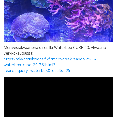
Merivesiakvaariona oli esillä Waterbox CUBE 20. Akvaario
verkkokaupassa:
https://akvaariokeidas.fi/fi/merivesiakvaariot/2165-
waterbox-cube-20-76l.html?
search_query=waterbox&results=25