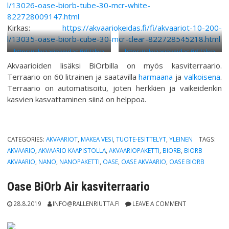
l/13026-oase-biorb-tube-30-mcr-white-
822728009147.html
Kirkas:
https://akvaariokeidas.fi/fi/akvaariot-10-200-
l/13035-oase-biorb-cube-30-mcr-clear-822728545218.html
https://akvaariokeidas.fi/fi/akva
https://akvaariokeidas.fi/fi/akva
ariot-10-200-l/12985-oase-
ariot-10-200-l/12999-oase-
Akvaarioiden lisäksi BiOrbilla on myös kasviterraario.
biorb-fl
o
w-30-led-black-
biorb-halo-60-led-grey-
Terraario on 60 litrainen ja saatavilla
harmaana
ja
valkoisena
.
822728005491.html
822728486160.html
Terraario on automatisoitu, joten herkkien ja vaikeidenkin
kasvien kasvattaminen siinä on helppoa.
CATEGORIES:
AKVAARIOT
,
MAKEA VESI
,
TUOTE-ESITTELYT
,
YLEINEN
TAGS:
AKVAARIO
,
AKVAARIO KAAPISTOLLA
,
AKVAARIOPAKETTI
,
BIORB
,
BIORB
AKVAARIO
,
NANO
,
NANOPAKETTI
,
OASE
,
OASE AKVAARIO
,
OASE BIORB
Oase BiOrb Air kasviterraario
28.8.2019
INFO@RALLENRIUTTA.FI
LEAVE A COMMENT