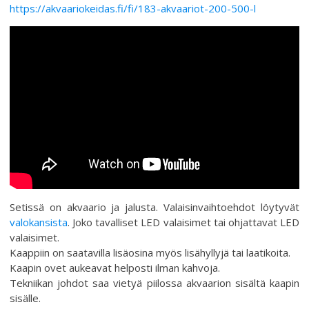
https://akvaariokeidas.fi/fi/183-akvaariot-200-500-l
Setissä on akvaario ja jalusta. Valaisinvaihtoehdot löytyvät
valokansista
. Joko tavalliset LED valaisimet tai ohjattavat LED
valaisimet.
Kaappiin on saatavilla lisäosina myös lisähyllyjä tai laatikoita.
Kaapin ovet aukeavat helposti ilman kahvoja.
Tekniikan johdot saa vietyä piilossa akvaarion sisältä kaapin
sisälle.