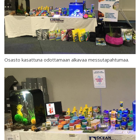
Osasto kasattuna odottamaan alkavaa messutapahtumaa.