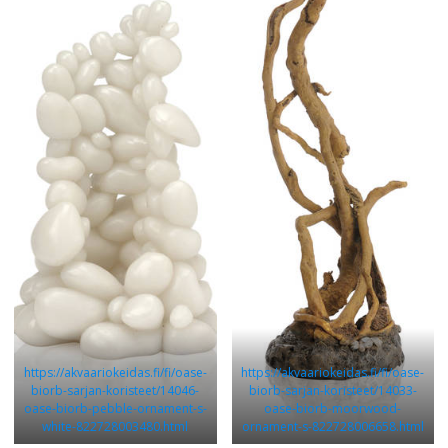
https://akvaariokeidas.fi/fi/oase-
https://akvaariokeidas.fi/fi/oase-
biorb-sarjan-koristeet/14046-
biorb-sarjan-koristeet/14033-
oase-biorb-pebble-ornament-s-
oase-biorb-moorwood-
white-822728003480.html
ornament-s-822728006658.html