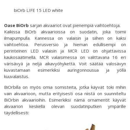
biOrb LIFE 15 LED white
Oase BiOrb
sarjan akvaariot ovat pienempiä vaihtoehtoja.
Kaikissa BiOrb akvaarioissa on suodatin, joka toimii
ilmapumpulla. Kannessa on valaisin ja siihen on kaksi
vaihtoehtoa. Perusversio ja hieman edullisempi on
perinteinen LED valaisin ja MCR LED on ohjattavissa
kaukosäätimellä. MCR valaisimessa on valittavana 16 eri
värisävyä ja neljä aikavyöhykettä. Voit säätää valosävyn
kuvastamaan esimerkiksi auringonnousua ja yöllä
kuuvalaistus.
BiOrbilla on myös omia somisteita, jotka käyvät toki mihin
vain akvaarioon, mutta erityisesti osa niistä on suunniteltu
BiOrbin akvaarioihin. Esimerkiksi nämä ornamentit käyvät
akvaarion keskellä olevan suodatinputken ympärille
täydellisesti: