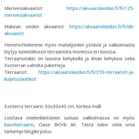
Merivesiakvaariot:
https://akvaariokeidas.fi/fi/125-
merivesiakvaariot
Makean veden akvaariot:
https://akvaariokeidas.fi/fi/68-
akvaariot
Hemmottelemme myös matelijoiden ystäviä ja valikoimasta
löytyy luonnollisesti terraarioita monessa eri koossa.
Terraarioitakin on lasisina kehyksillä ja ilman kehyksiä sekä
Exoterran valmiita paketteja.
Terraariot:
https://akvaariokeidas.fi/fi/359-terraariot-ja-
kuljetuslaatikot
Exoterra terraario 30x30x45 cm, korkea malli
Loistava mielenkiintoinen uutuus valikoimassa on myös
kasviterraario
, Oase BiOrb Air. Tästä tulee vielä oma
tarkempi blogikirjoitus.