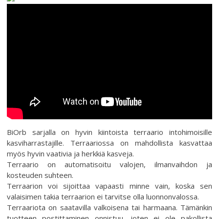
BiOrb sarjalla on hyvin kiintoista terraario intohimoisille
kasviharrastajille. Terraariossa on mahdollista kasvattaa
myös hyvin vaativia ja herkkiä kasveja.
Terraario on automatisoitu valojen, ilmanvaihdon ja
kosteuden suhteen.
Terraarion voi sijoittaa vapaasti minne vain, koska sen
valaisimen takia terraarion ei tarvitse olla luonnonvalossa.
Terraariota on saatavilla valkoisena tai harmaana. Tämänkin
tuotteen postittaminen onnistuu, joten ei ole pakollista