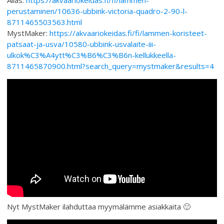
perustaminen/10636-ubbink-victoria-quadro-2-90-l-
8711465503563.html
MystMaker:
https://akvaariokeidas.fi/fi/lammen-koristeet-
patsaat-ja-usva/10580-ubbink-usvalaite-iii-
ulkok%C3%A4ytt%C3%B6%C3%B6n-kellukkeella-
8711465870900.html?search_query=mystmaker&results=4
Nyt MystMaker ilahduttaa myymälämme asiakkaita 🙂