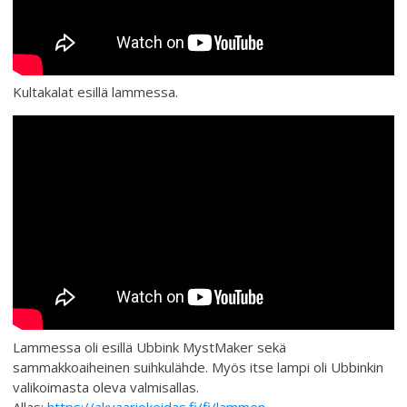
Kultakalat esillä lammessa.
Lammessa oli esillä Ubbink MystMaker sekä
sammakkoaiheinen suihkulähde. Myös itse lampi oli Ubbinkin
valikoimasta oleva valmisallas.
Allas:
https://akvaariokeidas.fi/fi/lammen-