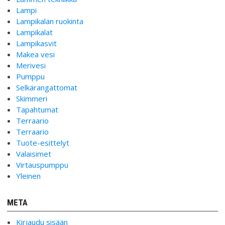
Lampi
Lampikalan ruokinta
Lampikalat
Lampikasvit
Makea vesi
Merivesi
Pumppu
Selkärangattomat
Skimmeri
Tapahtumat
Terraario
Terraario
Tuote-esittelyt
Valaisimet
Virtauspumppu
Yleinen
META
Kirjaudu sisään