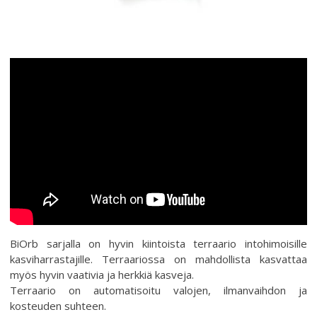
BiOrb sarjalla on hyvin kiintoista terraario intohimoisille
kasviharrastajille. Terraariossa on mahdollista kasvattaa
myös hyvin vaativia ja herkkiä kasveja.
Terraario on automatisoitu valojen, ilmanvaihdon ja
kosteuden suhteen.