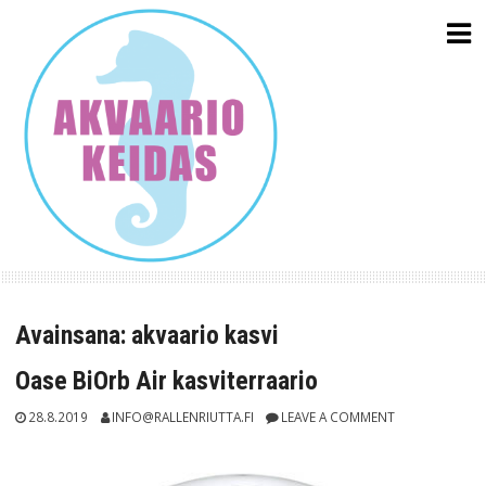
Skip
to
content
Avainsana:
akvaario kasvi
Oase BiOrb Air kasviterraario
28.8.2019
INFO@RALLENRIUTTA.FI
LEAVE A COMMENT