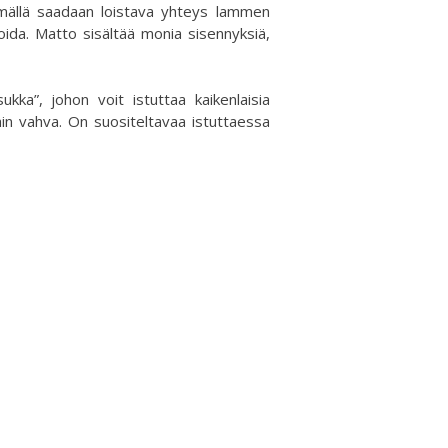
llä saadaan loistava yhteys lammen
oida. Matto sisältää monia sisennyksiä,
a”, johon voit istuttaa kaikenlaisia
äin vahva. On suositeltavaa istuttaessa