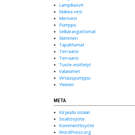
Lampikasvit
Makea vesi
Merivesi
Pumppu
Selkärangattomat
Skimmeri
Tapahtumat
Terraario
Terraario
Tuote-esittelyt
Valaisimet
Virtauspumppu
Yleinen
META
Kirjaudu sisään
Sisältösyöte
Kommenttisyöte
WordPress.org