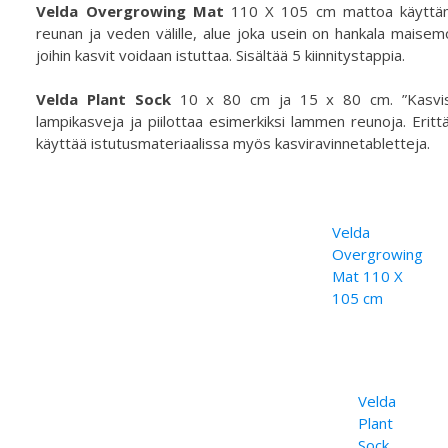
Velda Overgrowing Mat
110 X 105 cm mattoa käyttämä
reunan ja veden välille, alue joka usein on hankala maisem
joihin kasvit voidaan istuttaa. Sisältää 5 kiinnitystappia.
Velda Plant Sock
10 x 80 cm ja 15 x 80 cm. ”Kasvisukk
lampikasveja ja piilottaa esimerkiksi lammen reunoja. Eritt
käyttää istutusmateriaalissa myös kasviravinnetabletteja.
Velda
Overgrowing
Mat 110 X
105 cm
Velda
Plant
Sock