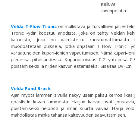
Kelluva
linnunpelätin.
Velda T-Flow Tronic
on mullistava ja turvallinen järjestel
Tronic -ydin koostuu anodista, joka on tehty Veldan kehi
katodista, joka on valmistettu ruostumattomasta te
muodostetaan pulsseja, jotka ohjataan T-Flow Tronic -ydi
varautuneiden kupari-ionien vapautumisen. Nämä kupari-ionit ha
pienessä pitoisuudessa. Kuparipitoisuus 0,2 yhteensä 0,
poistamiseksi ja niiden kasvun estämiseksi. Sisältää UV-C:n.
Velda Pond Brush.
Ajan myötä lammen sivuilla näkyy usein paksu kerros likaa j
epäsiistin kuvan lammesta. Harjan karvat ovat joustavia, 
poistamiseksi helposti ja ilman suurta vaivaa. Harja voida
mahdollistaa minkä tahansa kaltevuuden saavuttamisen.