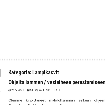
Kategoria:
Lampikasvit
Ohjeita lammen / vesiaiheen perustamisee
21.5.2021
INFO@RALLENRIUTTA.FI
Olemme kirjoittaneet mahdollisimman selkeän ohjeen