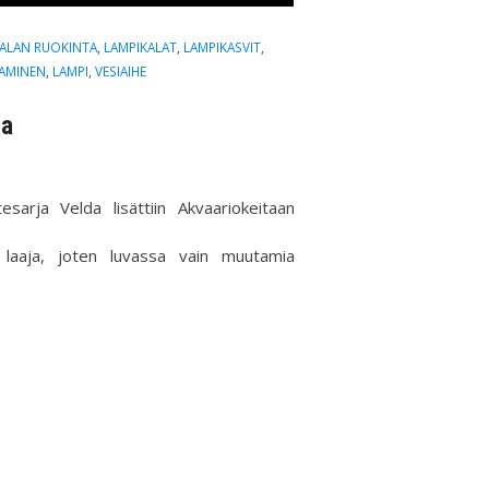
KALAN RUOKINTA
,
LAMPIKALAT
,
LAMPIKASVIT
,
AMINEN
,
LAMPI
,
VESIAIHE
la
esarja Velda lisättiin Akvaariokeitaan
n laaja, joten luvassa vain muutamia