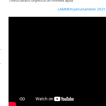
Toivottavasti ohjeesta on monella apua.
LAMMEN perustaminen 2021