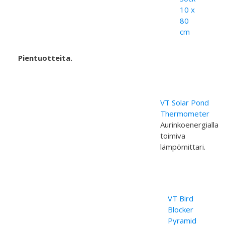
10 x
80
cm
Pientuotteita.
VT Solar Pond
Thermometer
Aurinkoenergialla
toimiva
lämpömittari.
VT Bird
Blocker
Pyramid