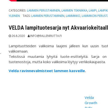
CATEGORIES:
LAMMEN PERUSTAMINEN
,
LAMMEN TEKNIIKKA
,
LAMPI
,
LAMPI
YLEINEN
TAGS:
LAMMEN PERUSTAMINEN
,
LAMMIKKO
,
LAMMIKON PERUST
VELDA lampituotesarja nyt Akvaariokeitaal
26.8.2020
INFO@RALLENRIUTTA.FI
Lampituotteiden valikoima laajeni jälleen kun uusin tuot
valikoimaan.
Tekstissä muutamia lyhyitä tuote-esittelyitä. Sarja o
tuotenostoja, mutta koko valikoima löytyy verkkokaupasta.
Velda ravinnevalmisteet lammen kasveille
.
Velda
Growth
Balls