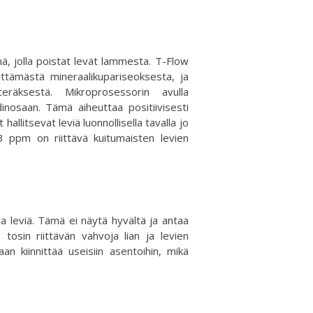
mä, jolla poistat levät lammesta. T-Flow
ttämästä mineraalikupariseoksesta, ja
räksestä. Mikroprosessorin avulla
nosaan. Tämä aiheuttaa positiivisesti
llitsevat leviä luonnollisella tavalla jo
3 ppm on riittävä kuitumaisten levien
a leviä. Tämä ei näytä hyvältä ja antaa
tosin riittävän vahvoja lian ja levien
an kiinnittää useisiin asentoihin, mikä