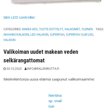
Slim LED controller
CATEGORIES:
MAKEA VESI
,
TUOTE-ESITTELYT
,
VALAISIMET
,
YLEINEN
TAGS:
AKVAARIOVALAISIN
,
LED VALAISIN
,
SUPERFISH
,
SUPERFISH SLIM LED
,
VALAISIN
Valikoiman uudet makean veden
selkärangattomat
30.10.2020
INFO@RALLENRIUTTA.FI
Mielenkiintoisia uusia eläimiä saapunut valikoimaamme:
Neritina
sp. snail
sun