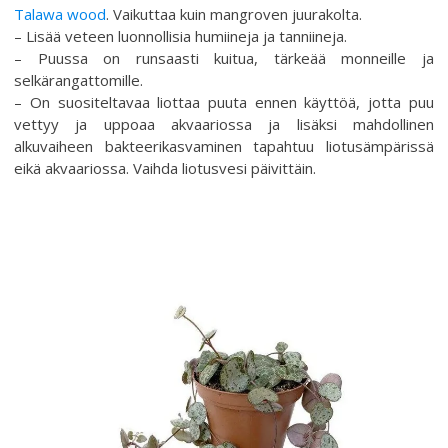
Talawa wood
. Vaikuttaa kuin mangroven juurakolta.
– Lisää veteen luonnollisia humiineja ja tanniineja.
– Puussa on runsaasti kuitua, tärkeää monneille ja
selkärangattomille.
– On suositeltavaa liottaa puuta ennen käyttöä, jotta puu
vettyy ja uppoaa akvaariossa ja lisäksi mahdollinen
alkuvaiheen bakteerikasvaminen tapahtuu liotusämpärissä
eikä akvaariossa. Vaihda liotusvesi päivittäin.