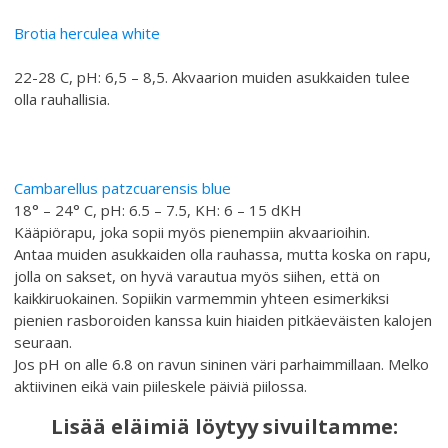
Brotia herculea white
22-28 C, pH: 6,5 – 8,5. Akvaarion muiden asukkaiden tulee
olla rauhallisia.
Cambarellus patzcuarensis blue
18° – 24° C, pH: 6.5 – 7.5, KH: 6 – 15 dKH
Kääpiörapu, joka sopii myös pienempiin akvaarioihin.
Antaa muiden asukkaiden olla rauhassa, mutta koska on rapu,
jolla on sakset, on hyvä varautua myös siihen, että on
kaikkiruokainen. Sopiikin varmemmin yhteen esimerkiksi
pienien rasboroiden kanssa kuin hiaiden pitkäeväisten kalojen
seuraan.
Jos pH on alle 6.8 on ravun sininen väri parhaimmillaan. Melko
aktiivinen eikä vain piileskele päiviä piilossa.
Lisää eläimiä löytyy sivuiltamme: