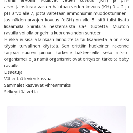
Näihin arvoihin kuuluvat veden kovuus (KH) ja pH-
arvo. Jalostusta varten halutaan veden kovuus (KH) 0 – 2 ja
pH-arvo alle 7, jotta vältetään ammoniumin muodostuminen.
Jos näiden arvojen kovuus (dGH) on alle 5, sitä tulisi lisätä
lisäämällä Shirakura nestemäistä Ca+ tuotetta. Muutoin
ravuilla voi olla ongelmia kuorenvaihdon suhteen.
Hiekka ei sisällä lainkaan lannoitteita tai lisäaineita ja on siksi
täysin turvallinen käyttää. Sen erittäin huokoinen rakenne
tarjoaa suuren pinnan tärkeille bakteereille sekä mikro-
organismeille ja nämä organismit ovat erityisen tärkeitä baby
ravuille.
Lisäetuja:
Vähentää levien kasvua
Sammalet kasvavat vihreämmiksi
Selkeyttää vettä