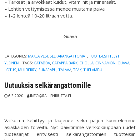
– Tärkeät ja arvokkaat kuidut, vitamiinit ja mineraalit.
– Lehtien vettymisessä menee muutama päivä.
– 1-2 lehteä 10-20 litraan vettä.
Guava
CATEGORIES:
MAKEA VESI
,
SELKÄRANGATTOMAT
,
TUOTE-ESITTELYT
,
YLEINEN
TAGS:
CATABBA
,
CATAPPA BARK
,
CHOLLA
,
CINNAMON
,
GUAVA
,
LOTUS
,
MULBERRY
,
SUKARAPU
,
TALAVA
,
TEAK
,
THELAMBU
Uutuuksia selkärangattomille
6.3.2020
INFO@RALLENRIUTTA.FI
Valikoima kehittyy ja laajenee sekä paljon kuuntelemme
asiakkaiden toiveita. Nyt päivitimme verkkokauppaan uudet
tuotesarjat erityisesti selkärangattomien tuotteisiin