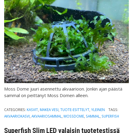
Moss Dome juuri asennettu akvaarioon. Jonkin ajan päästä
sammal on peittänyt Moss Domen alleen.
CATEGORIES:
KASVIT
,
MAKEA VESI
,
TUOTE-ESITTELYT
,
YLEINEN
TAGS:
AKVAARIOKASVI
,
AKVAARIOSAMMAL
,
MOSSDOME
,
SAMMAL
,
SUPERFISH
Superfish Slim LED valaisin tuotetestissä