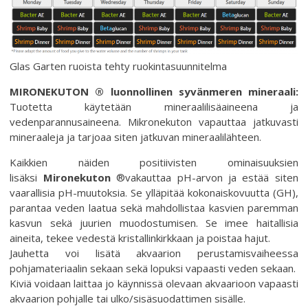
Glas Garten ruoista tehty ruokintasuunnitelma
MIRONEKUTON ® luonnollinen syvänmeren mineraali:
Tuotetta käytetään mineraalilisäaineena ja
vedenparannusaineena. Mikronekuton vapauttaa jatkuvasti
mineraaleja ja tarjoaa siten jatkuvan mineraalilähteen.
Kaikkien näiden positiivisten ominaisuuksien
lisäksi
Mironekuton
®vakauttaa pH-arvon ja estää siten
vaarallisia pH-muutoksia. Se ylläpitää kokonaiskovuutta (GH),
parantaa veden laatua sekä mahdollistaa kasvien paremman
kasvun sekä juurien muodostumisen. Se imee haitallisia
aineita, tekee vedestä kristallinkirkkaan ja poistaa hajut.
Jauhetta voi lisätä akvaarion perustamisvaiheessa
pohjamateriaalin sekaan sekä lopuksi vapaasti veden sekaan.
Kiviä voidaan laittaa jo käynnissä olevaan akvaarioon vapaasti
akvaarion pohjalle tai ulko/sisäsuodattimen sisälle.