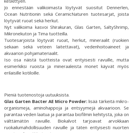
keskittyen.
Jo ennestään valikoimasta löytyvät suositut Dennerlen,
Ocean Nutritionin sekä CeramicNaturen tuotesarjat, joista
löytyvät ruoat sekä herkut.
Nyt valikoima kasvoi Shirakuran, Glas Garten, SaltyShrimp,
Mikronekuton ja Tima tuotteilla.
Tuotesarjoista löytyvät ruoat, herkut, mineraalit (ruokien
sekaan sekä veteen laitettavat), vedenhoitoaineet ja
akvaarion pohjamateriaalit.
Iso osa näistä tuotteista ovat erityisesti ravuille, mutta
esimerkiksi ruoista ja mineraaleista monet käyvät myös
erilaisille kotiloille.
Pieniä tuotenostoja uutuuksista.
Glas Garten Bacter AE Micro Powder:
lisää tärkeitä mikro-
organismeja, aminohappoja ja entsyymejä akvaarioon. Se
parantaa veden laatua ja parantaa biofilmin kehitystä, joka on
välttämätön ravuille. Biokalvot tarjoavat arvokkaan
ruokailumahdollisuuden ravuille ja täten erityisesti nuorten