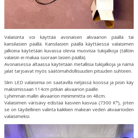
Valaisinta voi käyttää avonaisen akvaarion päällä tai
kansilasien päällä. Kansilasien päällä käyttäessä valaisimen
jalkoina käytetään kuvassa olevia muovisia tukijalkoja (tällöin
valaisin ei makaa suoraan lasien päällä).
Avonaisessa altaassa käytetään metallisia tukijalkoja ja nämä
jalat tarjoavat myös säätömahdollisuuden pituuden suhteen.
Slim LED valaisimia on saatavilla neljässä koossa ja pisin käy
maksimissaan 114cm pitkän akvaarion päälle.
Lyhimmän mallin akvaarion minimimitta on 48cm.
Valaisimen värisävy edistää kasvien kasvua (7300 K°), joten
se on täydellinen valinta kaikkien makean veden akvaarioiden
valaisimeksi.