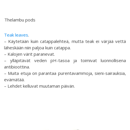
Thelambu pods
Teak leaves
.
– Käytetään kuin catappalehteä, mutta teak ei värjää vettä
läheskään niin paljoa kuin catappa.
– Kalojen värit paranevat.
– ylläpitävät veden pH-tasoa ja toimivat luonnollisena
antibioottina.
– Muita etuja on parantaa purentavammoja, sieni-sairauksia,
evämätää.
– Lehdet kelluvat muutaman päivän.