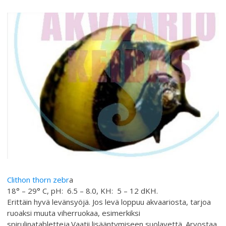
Clithon thorn zebr
a
18° – 29° C, pH: 6.5 – 8.0, KH: 5 – 12 dKH.
Erittäin hyvä levänsyöjä. Jos levä loppuu akvaariosta, tarjoa
ruoaksi muuta viherruokaa, esimerkiksi
spirulinatabletteja.Vaatii lisääntymiseen suolavettä. Arvostaa