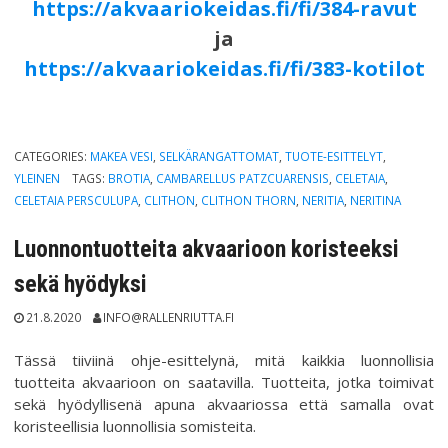
https://akvaariokeidas.fi/fi/384-ravut
ja
https://akvaariokeidas.fi/fi/383-kotilot
CATEGORIES:
MAKEA VESI
,
SELKÄRANGATTOMAT
,
TUOTE-ESITTELYT
,
YLEINEN
TAGS:
BROTIA
,
CAMBARELLUS PATZCUARENSIS
,
CELETAIA
,
CELETAIA PERSCULUPA
,
CLITHON
,
CLITHON THORN
,
NERITIA
,
NERITINA
Luonnontuotteita akvaarioon koristeeksi
sekä hyödyksi
21.8.2020
INFO@RALLENRIUTTA.FI
Tässä tiiviinä ohje-esittelynä, mitä kaikkia luonnollisia
tuotteita akvaarioon on saatavilla. Tuotteita, jotka toimivat
sekä hyödyllisenä apuna akvaariossa että samalla ovat
koristeellisia luonnollisia somisteita.