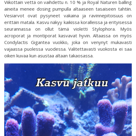
Viikottain vettä on vaihdettu n. 10 % ja Royal Naturen balling
aineita menee dosing pumpulla altaaseen tasaiseen tahtiin.
Vesiarvot ovat pysyneet vakaina ja ravinnepitoisuus on
erittäin matala. Kasvu näkyy kaikissa koralleissa ja erityisessä
seurannassa on ollut tämä violetti Stylophora. Myös
acroporat ja montiporat kasvavat hyvin. Altaassa on myös
Condylactis Gigantea vuokko, joka on venynyt mukavasti
vajaassa puolessa vuodessa. Valitettavasti vuokosta ei saa
oiken kuvaa kun asustaa altaan takaosassa.