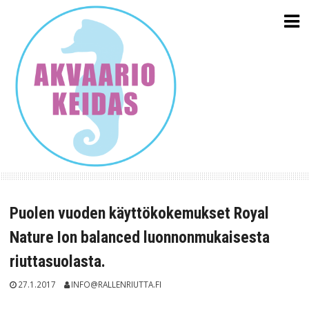
Skip
to
content
Puolen vuoden käyttökokemukset Royal
Nature Ion balanced luonnonmukaisesta
riuttasuolasta.
27.1.2017
INFO@RALLENRIUTTA.FI