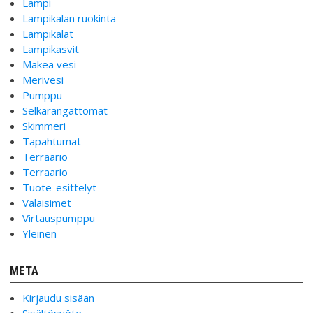
Lampi
Lampikalan ruokinta
Lampikalat
Lampikasvit
Makea vesi
Merivesi
Pumppu
Selkärangattomat
Skimmeri
Tapahtumat
Terraario
Terraario
Tuote-esittelyt
Valaisimet
Virtauspumppu
Yleinen
META
Kirjaudu sisään