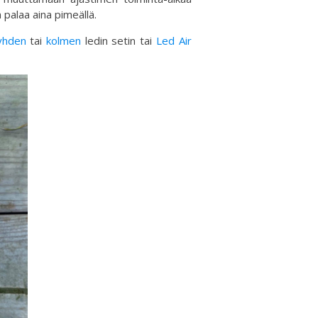
 palaa aina pimeällä.
yhden
tai
kolmen
ledin setin tai
Led Air