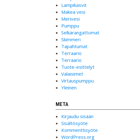
Lampikasvit
Makea vesi
Merivesi
Pumppu
Selkärangattomat
Skimmeri
Tapahtumat
Terraario
Terraario
Tuote-esittelyt
Valaisimet
Virtauspumppu
Yleinen
META
Kirjaudu sisään
Sisältösyöte
Kommenttisyöte
WordPress.org