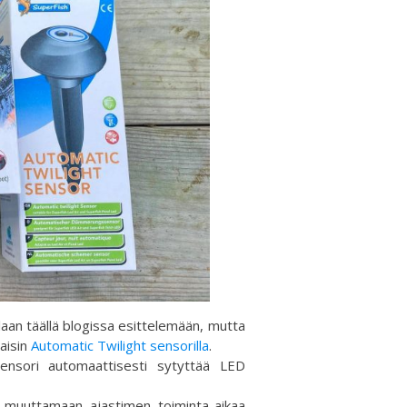
laan täällä blogissa esittelemään, mutta
aisin
Automatic Twilight sensorilla
.
ensori automaattisesti sytyttää LED
u muuttamaan ajastimen toiminta-aikaa