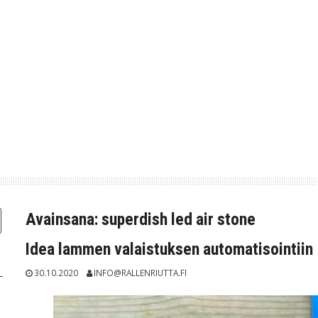
Avainsana:
superdish led air stone
Idea lammen valaistuksen automatisointiin
30.10.2020
INFO@RALLENRIUTTA.FI