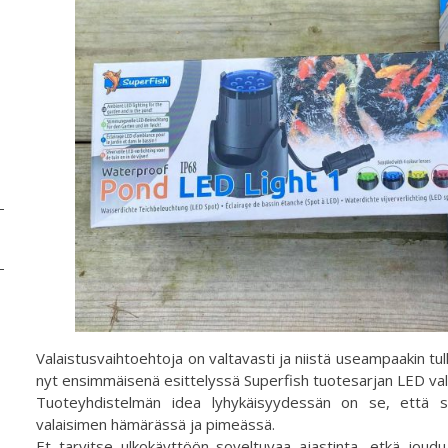
Valaistusvaihtoehtoja on valtavasti ja niistä useampaakin tul
nyt ensimmäisenä esittelyssä Superfish tuotesarjan LED val
Tuoteyhdistelmän idea lyhykäisyydessän on se, että s
valaisimen hämärässä ja pimeässä.
Et tarvitse ulkokäyttöön soveltuvaa ajastinta, etkä joud