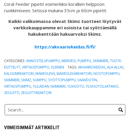
Coral Feeder pipetit esimerkiksi korallien helppoon
ruokkimiseen. Setissä mukana 35cm ja 60cm pipetit.
Kaikki valikoimassa olevat Skimz tuotteet löytyvät
verkkokauppamme eri osioista tai syöttämällä
hakukenttään hakuarvoksi Skimz.
https://akvaariokeidas.fi/fi/
CATEGORIES:
ANNOSTELUPUMPPU
,
MERIVESI
,
PUMPPU
,
SKIMMERI
,
TUOTE-
ESITTELYT
,
VIRTAUSPUMPPU
,
YLEINEN
TAGS:
AKVAARIOKEIDAS
,
ALA-ALLAS
,
KALSIUMREAKTORI
,
MAKROLEVÄ
,
MAKROLEVÄREAKTORI
,
NOSTOPUMPPU
,
SKIMMERI
,
SKIMZ
,
SUMPPU
,
SYÖTTÖPUMPPU
,
VAAHDOTIN
,
VIRTAUSPUMPPU
,
YLILAIDAN SKIMMERI
,
YLIVUOTO
,
YLIVUOTOLAATIKKO
,
ZEOLIITTI
,
ZEOLIITTIREAKTORI
VIIMEISIMMÄT ARTIKKELIT