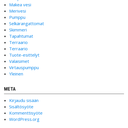
Makea vesi
Merivesi
Pumppu
Selkärangattomat
Skimmeri
Tapahtumat
Terraario
Terraario
Tuote-esittelyt
Valaisimet
Virtauspumppu
Yleinen
META
Kirjaudu sisään
Sisältösyöte
Kommenttisyöte
WordPress.org