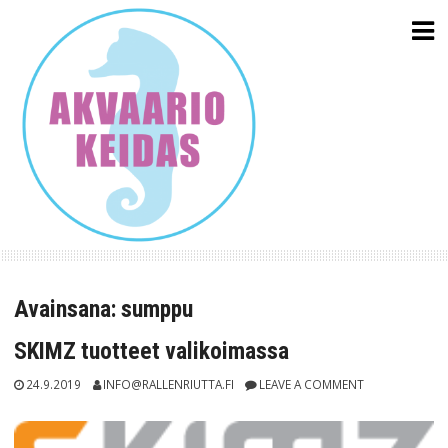
Skip
to
content
Avainsana:
sumppu
SKIMZ tuotteet valikoimassa
24.9.2019
INFO@RALLENRIUTTA.FI
LEAVE A COMMENT