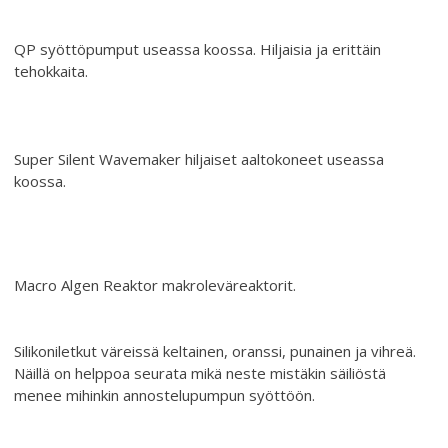
QP syöttöpumput useassa koossa. Hiljaisia ja erittäin
tehokkaita.
Super Silent Wavemaker hiljaiset aaltokoneet useassa
koossa.
Macro Algen Reaktor makroleväreaktorit.
Silikoniletkut väreissä keltainen, oranssi, punainen ja vihreä.
Näillä on helppoa seurata mikä neste mistäkin säiliöstä
menee mihinkin annostelupumpun syöttöön.