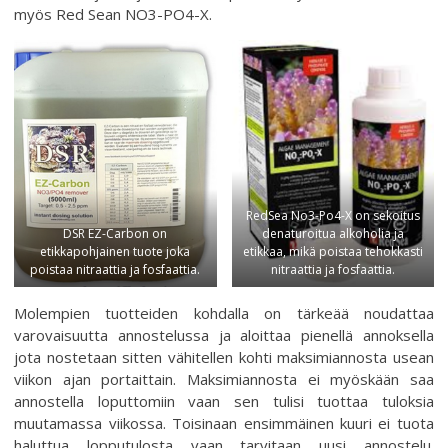
myös Red Sean NO3-PO4-X.
RedSea No3-Po4-X on sekoitus
DSR EZ-Carbon on
denaturoitua alkoholia ja
etikkapohjainen tuote joka
etikkaa, mikä poistaa tehokkasti
poistaa nitraattia ja fosfaattia.
nitraattia ja fosfaattia.
Molempien tuotteiden kohdalla on tärkeää noudattaa
varovaisuutta annostelussa ja aloittaa pienellä annoksella
jota nostetaan sitten vähitellen kohti maksimiannosta usean
viikon ajan portaittain. Maksimiannosta ei myöskään saa
annostella loputtomiin vaan sen tulisi tuottaa tuloksia
muutamassa viikossa. Toisinaan ensimmäinen kuuri ei tuota
haluttua lopputulosta vaan tarvitaan uusi annostelu.