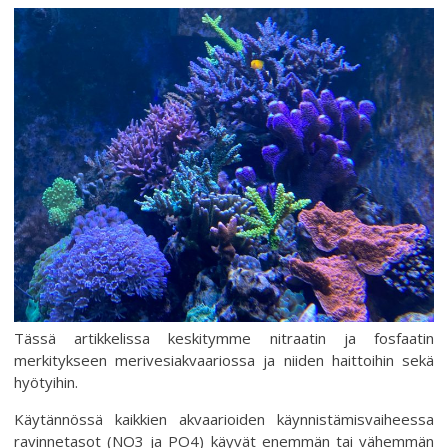
Tässä artikkelissa keskitymme nitraatin ja fosfaatin
merkitykseen merivesiakvaariossa ja niiden haittoihin sekä
hyötyihin.
Käytännössä kaikkien akvaarioiden käynnistämisvaiheessa
ravinnetasot (NO3 ja PO4) käyvät enemmän tai vähemmän