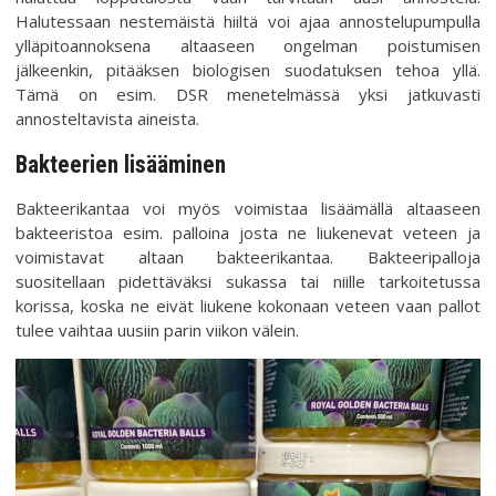
Halutessaan nestemäistä hiiltä voi ajaa annostelupumpulla
ylläpitoannoksena altaaseen ongelman poistumisen
jälkeenkin, pitääksen biologisen suodatuksen tehoa yllä.
Tämä on esim. DSR menetelmässä yksi jatkuvasti
annosteltavista aineista.
Bakteerien lisääminen
Bakteerikantaa voi myös voimistaa lisäämällä altaaseen
bakteeristoa esim. palloina josta ne liukenevat veteen ja
voimistavat altaan bakteerikantaa. Bakteeripalloja
suositellaan pidettäväksi sukassa tai niille tarkoitetussa
korissa, koska ne eivät liukene kokonaan veteen vaan pallot
tulee vaihtaa uusiin parin viikon välein.