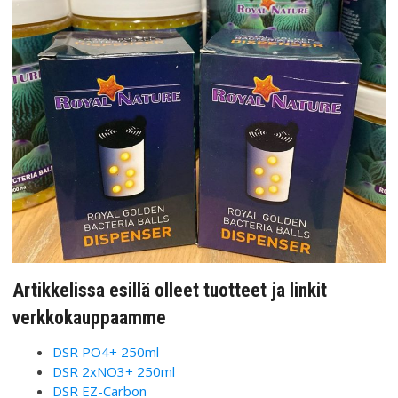
Artikkelissa esillä olleet tuotteet ja linkit
verkkokauppaamme
DSR PO4+ 250ml
DSR 2xNO3+ 250ml
DSR EZ-Carbon