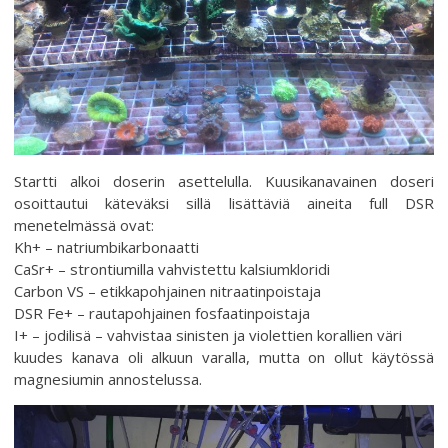
Startti alkoi doserin asettelulla. Kuusikanavainen doseri
osoittautui käteväksi sillä lisättäviä aineita full DSR
menetelmässä ovat:
Kh+ – natriumbikarbonaatti
CaSr+ – strontiumilla vahvistettu kalsiumkloridi
Carbon VS – etikkapohjainen nitraatinpoistaja
DSR Fe+ – rautapohjainen fosfaatinpoistaja
I+ – jodilisä – vahvistaa sinisten ja violettien korallien väri
kuudes kanava oli alkuun varalla, mutta on ollut käytössä
magnesiumin annostelussa.