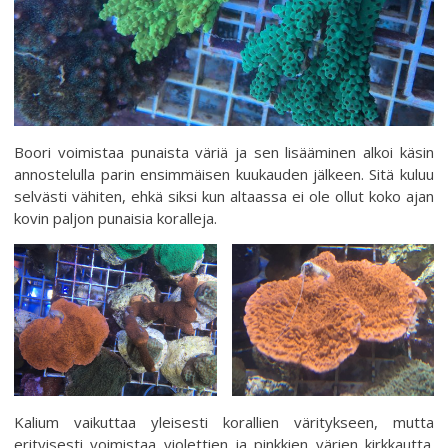
Boori voimistaa punaista väriä ja sen lisääminen alkoi käsin
annostelulla parin ensimmäisen kuukauden jälkeen. Sitä kuluu
selvästi vähiten, ehkä siksi kun altaassa ei ole ollut koko ajan
kovin paljon punaisia koralleja.
Kalium vaikuttaa yleisesti korallien väritykseen, mutta
erityisesti voimistaa violettien ja pinkkien värien kirkkautta.