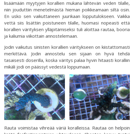
lisäämään myytyjen korallien mukana lähtevän veden tilalle,
niin jouduttiin menetelmästä hieman poikkeamaan siltä osin.
En usko sen vaikuttaneen juurikaan lopputulokseen. Vaikka
vettä siis lisättiin poistuneen tilalle, huomasi nopeasti että
korallien värityksen ylläpitämiseksi tuli aloittaa rautaa, booria
ja kaliumia viikottain annostelemaan.
Jodin vaikutus sinisten korallien väritykseen on kiistattomasti
merkittävä. Jodin annostelu sen sijaan on hyvä tehdä
tasaisesti doserilla, koska väritys palaa hyvin hitaasti koralliin
mikäli jodi on päässyt vedestä loppumaan.
Rauta voimistaa vihreää väriä koralleissa. Rautaa on helpoin