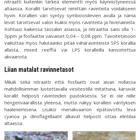
nitraatti kuitenkin tärkeä elementti myös käynnistyneessä
altaassa. Korallit tarvitsevat nimittäin ravinteita voidakseen
hyvin. Korallien väri syntyy symbioosilevien avulla ja nämä
levät tarvitsevat valon lisäksi myös ravinteita ja hivenaineita.
Kohtuus kaikessa tässäkin asiassa, ja nitraattia saisi olla 1-
3ppm ja fosfaattia vaivaiset 0,04 – 0,08 ppm. Tavoitetasoon
vaikuttaa myös halutaanko pitää vähäravinteista SPS korallia
allasta, mixed reeffiä vai LPS koralleilla kansoitettua
akvaariota.
Liian matalat ravinnetasot
Mikäli sekä nitraatti että fosfaatti ovat aivan nollassa
mahdollisimman luotettavalla vesitestillä mitattuna, kärsivät
korallit helposti ravinteiden puutoksesta. Se ei ole niille
hengenvaarallista yleensä, mutta näkyy korallien värityksen
haalenemisena. Lisäksi meriakvaarion epätoivottu levä
cyanoa ja dinoflagellaatit alkavat helposti ottaa elintilaa
altaassa.