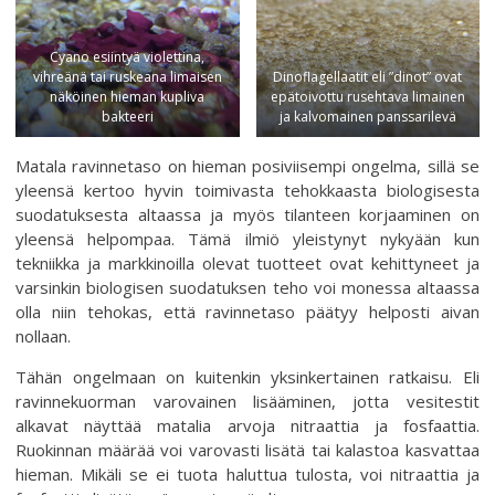
Cyano esiintyä violettina,
vihreänä tai ruskeana limaisen
Dinoflagellaatit eli ”dinot” ovat
näköinen hieman kupliva
epätoivottu rusehtava limainen
bakteeri
ja kalvomainen panssarilevä
Matala ravinnetaso on hieman posiviisempi ongelma, sillä se
yleensä kertoo hyvin toimivasta tehokkaasta biologisesta
suodatuksesta altaassa ja myös tilanteen korjaaminen on
yleensä helpompaa. Tämä ilmiö yleistynyt nykyään kun
tekniikka ja markkinoilla olevat tuotteet ovat kehittyneet ja
varsinkin biologisen suodatuksen teho voi monessa altaassa
olla niin tehokas, että ravinnetaso päätyy helposti aivan
nollaan.
Tähän ongelmaan on kuitenkin yksinkertainen ratkaisu. Eli
ravinnekuorman varovainen lisääminen, jotta vesitestit
alkavat näyttää matalia arvoja nitraattia ja fosfaattia.
Ruokinnan määrää voi varovasti lisätä tai kalastoa kasvattaa
hieman. Mikäli se ei tuota haluttua tulosta, voi nitraattia ja