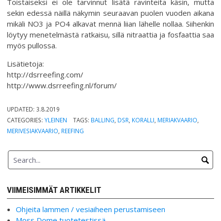
Toistaiseksi ei ole tarvinnut lisätä ravinteita käsin, mutta
sekin edessä näillä näkymin seuraavan puolen vuoden aikana
mikäli NO3 ja PO4 alkavat mennä liian lähelle nollaa. Siihenkin
löytyy menetelmästä ratkaisu, sillä nitraattia ja fosfaattia saa
myös pullossa.
Lisätietoja:
http://dsrreefing.com/
http://www.dsrreefing.nl/forum/
UPDATED:
3.8.2019
CATEGORIES:
YLEINEN
TAGS:
BALLING
,
DSR
,
KORALLI
,
MERIAKVAARIO
,
MERIVESIAKVAARIO
,
REEFING
VIIMEISIMMÄT ARTIKKELIT
Ohjeita lammen / vesiaiheen perustamiseen
Moss Dome tuotetestissä