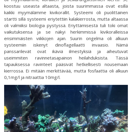
koostuu useasta altaasta, joista suurimmassa ovat esillä
kaikki myymälämme kivikorallit. Systeemi oli puolittainen
startti sillä systeemi eriytettiin kalakierrosta, mutta altaassa
oli valmiiksi biologia pystyssä. Eriyttämisestä tuli toki omat
vaikutuksensa ja se näkyi herkimmissä kivikoralleissa
ensimmäisten viikkojen ajan. Suurin ongelma oli alkuun
systeemiin iskenyt dinoflagellaatti invaasio. Nämä
panssarilevät ovat ikäviä ilmestyksiä ja aiheutuvat
useimmiten ravinnetasapainon heilahduksista. Tässä
tapauksessa ravinteet pääsivät hetkellisesti nousemaan
kierrossa. Ei mitään merkittävää, mutta fosfaattia oli alkuun
0,1mg/l ja nitraattia 10mg/l.