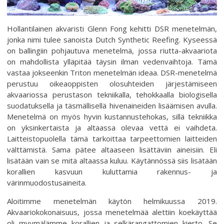
Hollantilainen akvaristi Glenn Fong kehitti DSR menetelmän,
jonka nimi tulee sanoista Dutch Synthetic Reefing. Kyseessä
on ballingiin pohjautuva menetelmä, jossa riutta-akvaariota
on mahdollista ylläpitää täysin ilman vedenvaihtoja. Tämä
vastaa jokseenkin Triton menetelmän ideaa. DSR-menetelmä
perustuu oikeaoppisten olosuhteiden järjestämiseen
akvaariossa perustason tekniikalla, tehokkaalla biologisella
suodatuksella ja täsmällisellä hivenaineiden lisäämisen avulla.
Menetelmä on myös hyvin kustannustehokas, sillä tekniikka
on yksinkertaista ja altaassa olevaa vettä ei vaihdeta.
Laitteistopuolella tämä tarkoittaa tarpeettomien laitteiden
välttämistä. Sama pätee altaaseen lisättäviin aineisiin. Eli
lisätään vain se mitä altaassa kuluu. Käytännössä siis lisätään
korallien kasvuun kuluttamia rakennus- ja
värinmuodostusaineita.
Aloitimme menetelmän käytön helmikuussa 2019.
Akvaariokokonaisuus, jossa menetelmää alettiin koekäyttää
oli myymälämme korallien ja selkärangattomien kierto. Se