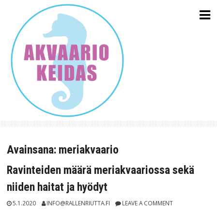
Skip
to
content
Avainsana:
meriakvaario
Ravinteiden määrä meriakvaariossa sekä
niiden haitat ja hyödyt
5.1.2020
INFO@RALLENRIUTTA.FI
LEAVE A COMMENT