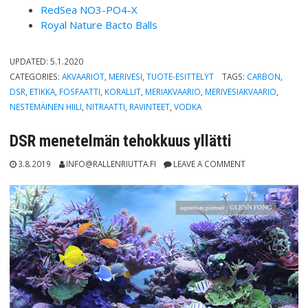
RedSea NO3-PO4-X
Royal Nature Bacto Balls
UPDATED:
5.1.2020
CATEGORIES:
AKVAARIOT
,
MERIVESI
,
TUOTE-ESITTELYT
TAGS:
CARBON
,
DSR
,
ETIKKA
,
FOSFAATTI
,
KORALLIT
,
MERIAKVAARIO
,
MERIVESIAKVAARIO
,
NESTEMÄINEN HIILI
,
NITRAATTI
,
RAVINTEET
,
VODKA
DSR menetelmän tehokkuus yllätti
3.8.2019
INFO@RALLENRIUTTA.FI
LEAVE A COMMENT