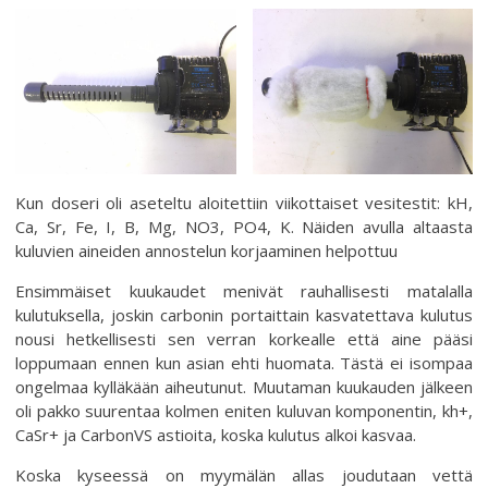
Kun doseri oli aseteltu aloitettiin viikottaiset vesitestit: kH,
Ca, Sr, Fe, I, B, Mg, NO3, PO4, K. Näiden avulla altaasta
kuluvien aineiden annostelun korjaaminen helpottuu
Ensimmäiset kuukaudet menivät rauhallisesti matalalla
kulutuksella, joskin carbonin portaittain kasvatettava kulutus
nousi hetkellisesti sen verran korkealle että aine pääsi
loppumaan ennen kun asian ehti huomata. Tästä ei isompaa
ongelmaa kylläkään aiheutunut. Muutaman kuukauden jälkeen
oli pakko suurentaa kolmen eniten kuluvan komponentin, kh+,
CaSr+ ja CarbonVS astioita, koska kulutus alkoi kasvaa.
Koska kyseessä on myymälän allas joudutaan vettä