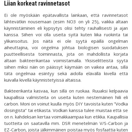
Liian korkeat ravinnetasot
Ei ole myöskään epätavallista lainkaan, että ravinnetasot
lähtevätkin nousemaan (esim NO3 on yli 25), vaikka altaan
käynnistäminen eli kypsytys olisi tehty rauhallisesti ja ajan
kanssa. Siihen voi olla useita syitä kuten liika ruokinta tai
ylikansoitus. Jos näitä ei ole syytä epäillä ongelman
aiheuttajina, voi ongelma johtua biologisen suodatuksen
puutteellisesta toiminnasta, jota on mahdollista korjata
altaan bakteerikantaa voimistamalla. Yksiselitteistä syytä
siihen miksi näin on päässyt käymään on vaikea antaa, sillä
tätä ongelmaa esiintyy sekä aidolla elävällä kivellä että
kuivalla kivellä käynnistetyissä altaissa.
Bakteerikanta kasvaa, kun sillä on ruokaa. Ruuaksi kelpaavia
kaupallisia valmisteita on useita kuten nestemäinen hiili eli
carbon. Moni on voinut kuulla myös DIY tavoista kuten ”Vodka
dosingista” tai etikasta. Vodkan kanssa tulee muistaa että se
on n. kahdeksan kertaa voimakkaampaa kun etikka. Kaupallisia
tuotteita on saatavilla mm. DSR menetelmän V/S-Carbon ja
EZ-Carbon, joista jälkimmäinen poistaa myös fosfaattia kuten