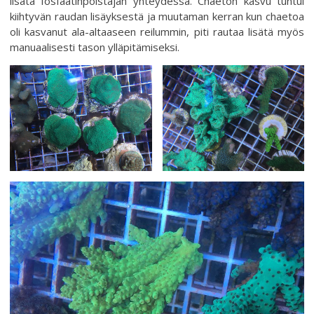
lisätä fosfaatinpoistajan yhteydessä. Chaeton kasvu tuntui
kiihtyvän raudan lisäyksestä ja muutaman kerran kun chaetoa
oli kasvanut ala-altaaseen reilummin, piti rautaa lisätä myös
manuaalisesti tason ylläpitämiseksi.