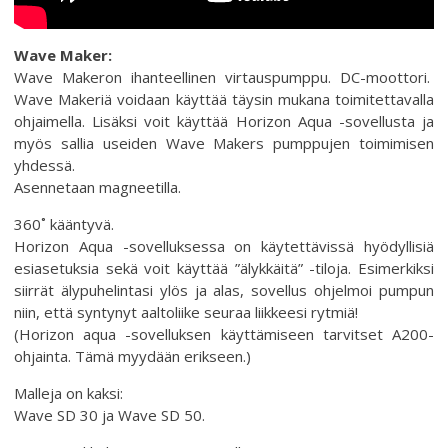
Wave Maker:
Wave Makeron ihanteellinen virtauspumppu. DC-moottori.
Wave Makeriä voidaan käyttää täysin mukana toimitettavalla
ohjaimella. Lisäksi voit käyttää Horizon Aqua -sovellusta ja
myös sallia useiden Wave Makers pumppujen toimimisen
yhdessä.
Asennetaan magneetilla.
360˚ kääntyvä.
Horizon Aqua -sovelluksessa on käytettävissä hyödyllisiä
esiasetuksia sekä voit käyttää ”älykkäitä” -tiloja. Esimerkiksi
siirrät älypuhelintasi ylös ja alas, sovellus ohjelmoi pumpun
niin, että syntynyt aaltoliike seuraa liikkeesi rytmiä!
(Horizon aqua -sovelluksen käyttämiseen tarvitset A200-
ohjainta. Tämä myydään erikseen.)
Malleja on kaksi:
Wave SD 30 ja Wave SD 50.