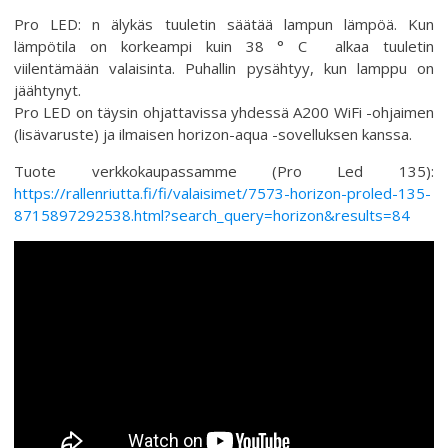
Pro LED: n älykäs tuuletin säätää lampun lämpöä. Kun
lämpötila on korkeampi kuin 38 ° C alkaa tuuletin
viilentämään valaisinta. Puhallin pysähtyy, kun lamppu on
jäähtynyt.
Pro LED on täysin ohjattavissa yhdessä A200 WiFi -ohjaimen
(lisävaruste) ja ilmaisen horizon-aqua -sovelluksen kanssa.
Tuote verkkokaupassamme (Pro Led 135):
https://rallenriutta.fi/fi/valaisimet/7573-horizon-proled-135-
8715897292538.html?search_query=horizon&results=84