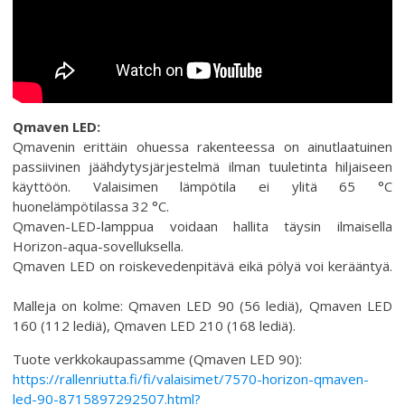
Qmaven LED:
Qmavenin erittäin ohuessa rakenteessa on ainutlaatuinen
passiivinen jäähdytysjärjestelmä ilman tuuletinta hiljaiseen
käyttöön. Valaisimen lämpötila ei ylitä 65 °C
huonelämpötilassa 32 °C.
Qmaven-LED-lamppua voidaan hallita täysin ilmaisella
Horizon-aqua-sovelluksella.
Qmaven LED on roiskevedenpitävä eikä pölyä voi kerääntyä.
Malleja on kolme: Qmaven LED 90 (56 lediä), Qmaven LED
160 (112 lediä), Qmaven LED 210 (168 lediä).
Tuote verkkokaupassamme (Qmaven LED 90):
https://rallenriutta.fi/fi/valaisimet/7570-horizon-qmaven-
led-90-8715897292507.html?