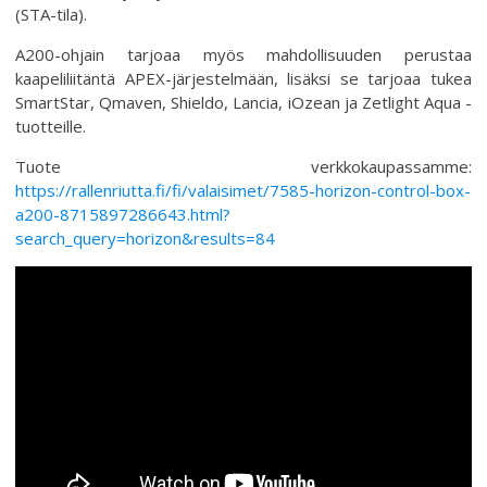
(STA-tila).
A200-ohjain tarjoaa myös mahdollisuuden perustaa
kaapeliliitäntä APEX-järjestelmään, lisäksi se tarjoaa tukea
SmartStar, Qmaven, Shieldo, Lancia, iOzean ja Zetlight Aqua -
tuotteille.
Tuote verkkokaupassamme:
https://rallenriutta.fi/fi/valaisimet/7585-horizon-control-box-
a200-8715897286643.html?
search_query=horizon&results=84