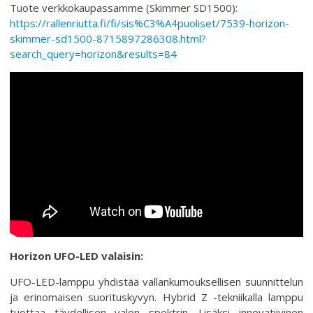
Tuote verkkokaupassamme (Skimmer SD1500):
https://rallenriutta.fi/fi/sis%C3%A4puoliset/7539-horizon-
skimmer-sd1500-8715897286308.html?
search_query=horizon&results=84
Horizon UFO-LED valaisin:
UFO-LED-lamppu yhdistää vallankumouksellisen suunnittelun
ja erinomaisen suorituskyvyn. Hybrid Z -tekniikalla lamppu
tuottaa täydellisen valon spektrin. Lisäksi innovatiivinen