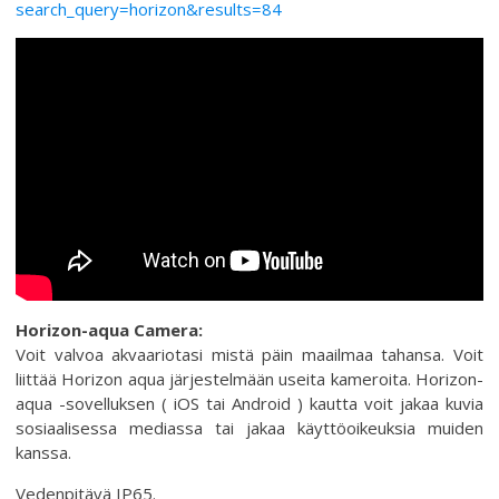
search_query=horizon&results=84
Horizon-aqua Camera:
Voit valvoa akvaariotasi mistä päin maailmaa tahansa. Voit
liittää Horizon aqua järjestelmään useita kameroita. Horizon-
aqua -sovelluksen ( iOS tai Android ) kautta voit jakaa kuvia
sosiaalisessa mediassa tai jakaa käyttöoikeuksia muiden
kanssa.
Vedenpitävä IP65.