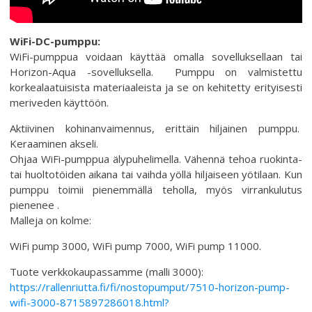
WiFi-DC-pumppu:
WiFi-pumppua voidaan käyttää omalla sovelluksellaan tai
Horizon-Aqua -sovelluksella. Pumppu on valmistettu
korkealaatuisista materiaaleista ja se on kehitetty erityisesti
meriveden käyttöön.
Aktiivinen kohinanvaimennus, erittäin hiljainen pumppu.
Keraaminen akseli.
Ohjaa WiFi-pumppua älypuhelimella. Vähennä tehoa ruokinta-
tai huoltotöiden aikana tai vaihda yöllä hiljaiseen yötilaan. Kun
pumppu toimii pienemmällä teholla, myös virrankulutus
pienenee .
Malleja on kolme:
WiFi pump 3000, WiFi pump 7000, WiFi pump 11000.
Tuote verkkokaupassamme (malli 3000):
https://rallenriutta.fi/fi/nostopumput/7510-horizon-pump-
wifi-3000-8715897286018.html?