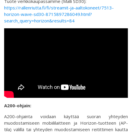
Tuote verkkokaupassamme (Malli SD30):
https://rallenriutta.fi/fi/streamit-ja-aaltokoneet/7513-
horizon-wave-sd30-8715897286049.html?
search_query=horizon&results=84
A200-ohjain:
A200-ohjainta voidaan käyttää suoran yhteyden
muodostamiseen mobiililaitteen ja Horizon-tuotteen (AP-
tila) välillä tai yhteyden muodostamiseen reitittimen kautta