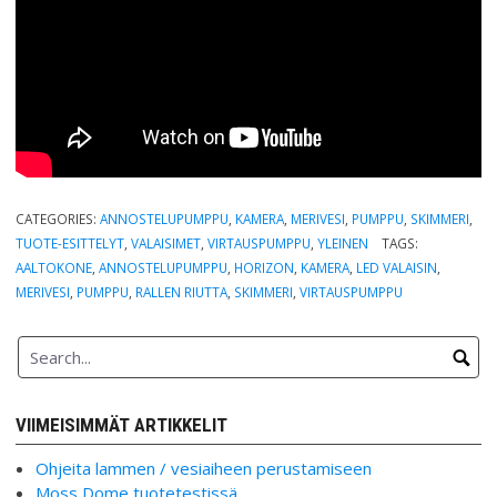
CATEGORIES:
ANNOSTELUPUMPPU
,
KAMERA
,
MERIVESI
,
PUMPPU
,
SKIMMERI
,
TUOTE-ESITTELYT
,
VALAISIMET
,
VIRTAUSPUMPPU
,
YLEINEN
TAGS:
AALTOKONE
,
ANNOSTELUPUMPPU
,
HORIZON
,
KAMERA
,
LED VALAISIN
,
MERIVESI
,
PUMPPU
,
RALLEN RIUTTA
,
SKIMMERI
,
VIRTAUSPUMPPU
VIIMEISIMMÄT ARTIKKELIT
Ohjeita lammen / vesiaiheen perustamiseen
Moss Dome tuotetestissä