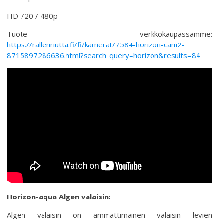
HD 720 / 480p
Tuote verkkokaupassamme:
https://rallenriutta.fi/fi/kamerat/7584-horizon-cam2-
8715897286636.html?search_query=horizon&results=84
Horizon-aqua Algen valaisin:
Algen valaisin on ammattimainen valaisin levien