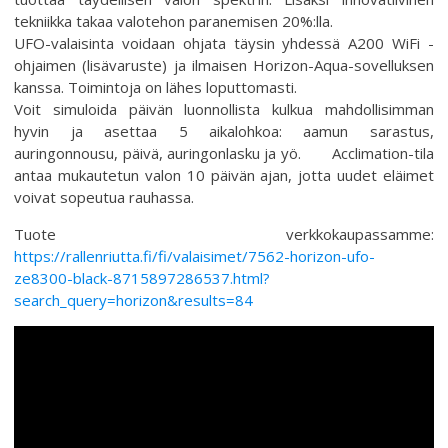
tekniikka takaa valotehon paranemisen 20%:lla.
UFO-valaisinta voidaan ohjata täysin yhdessä A200 WiFi -
ohjaimen (lisävaruste) ja ilmaisen Horizon-Aqua-sovelluksen
kanssa. Toimintoja on lähes loputtomasti.
Voit simuloida päivän luonnollista kulkua mahdollisimman
hyvin ja asettaa 5 aikalohkoa: aamun sarastus,
auringonnousu, päivä, auringonlasku ja yö. Acclimation-tila
antaa mukautetun valon 10 päivän ajan, jotta uudet eläimet
voivat sopeutua rauhassa.
Tuote verkkokaupassamme:
https://rallenriutta.fi/fi/valaisimet/7562-horizon-ufo-
ze8300-black-8715897286537.html?
search_query=horizon&results=84