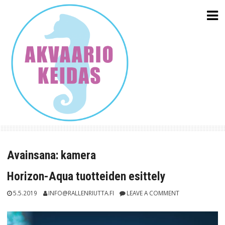
Skip
to
content
Avainsana:
kamera
Horizon-Aqua tuotteiden esittely
5.5.2019
INFO@RALLENRIUTTA.FI
LEAVE A COMMENT