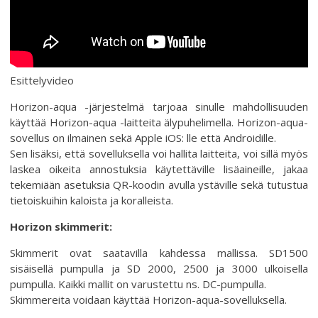
Esittelyvideo
Horizon-aqua -järjestelmä tarjoaa sinulle mahdollisuuden
käyttää Horizon-aqua -laitteita älypuhelimella. Horizon-aqua-
sovellus on ilmainen sekä Apple iOS: lle että Androidille.
Sen lisäksi, että sovelluksella voi hallita laitteita, voi sillä myös
laskea oikeita annostuksia käytettäville lisäaineille, jakaa
tekemiään asetuksia QR-koodin avulla ystäville sekä tutustua
tietoiskuihin kaloista ja koralleista.
Horizon skimmerit:
Skimmerit ovat saatavilla kahdessa mallissa. SD1500
sisäisellä pumpulla ja SD 2000, 2500 ja 3000 ulkoisella
pumpulla. Kaikki mallit on varustettu ns. DC-pumpulla.
Skimmereita voidaan käyttää Horizon-aqua-sovelluksella.