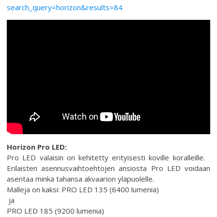
search_query=horizon&results=84
Horizon Pro LED:
Pro LED valaisin on kehitetty erityisesti koville koralleille.
Erilaisten asennusvaihtoehtojen ansiosta Pro LED voidaan
asentaa minkä tahansa akvaarion yläpuolelle.
Malleja on kaksi: PRO LED 135 (6400 lumenia)
ja
PRO LED 185 (9200 lumenia)