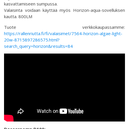
kasvattamiseen sumpussa.
Valaisinta voidaan käyttää myös Horizon-aqua-sovelluksen
kautta. 800LM
Tuote verkkokaupassamme:
https://rallenriutta.fi/fi/valaisimet/7564-horizon-algae-light-
20w-8715897286575.html?
search_query=horizon&results=84
Doseerpomp D100: