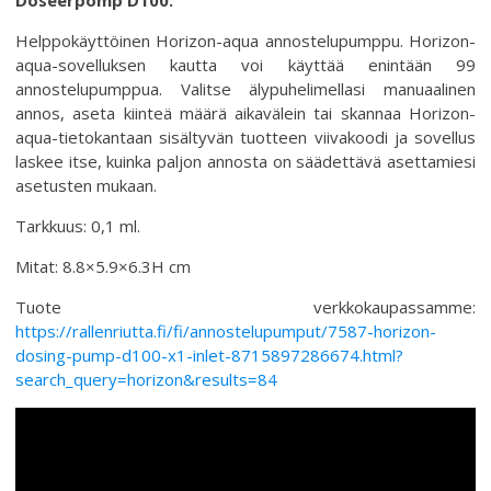
Helppokäyttöinen Horizon-aqua annostelupumppu. Horizon-
aqua-sovelluksen kautta voi käyttää enintään 99
annostelupumppua. Valitse älypuhelimellasi manuaalinen
annos, aseta kiinteä määrä aikavälein tai skannaa Horizon-
aqua-tietokantaan sisältyvän tuotteen viivakoodi ja sovellus
laskee itse, kuinka paljon annosta on säädettävä asettamiesi
asetusten mukaan.
Tarkkuus: 0,1 ml.
Mitat: 8.8×5.9×6.3H cm
Tuote verkkokaupassamme:
https://rallenriutta.fi/fi/annostelupumput/7587-horizon-
dosing-pump-d100-x1-inlet-8715897286674.html?
search_query=horizon&results=84